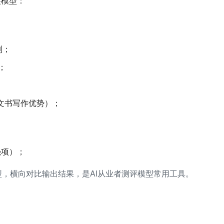
尖模型：
列；
）；
；
下文、文书写作优势）；
强项）；
，横向对比输出结果，是AI从业者测评模型常用工具。