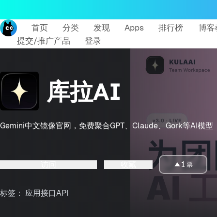
首页
分类
发现
Apps
排行榜
博客
提交/推广产品
登录
库拉AI
Gemini中文镜像官网，免费聚合GPT、Claude、Gork等AI模型
访问
收藏
1
票
标签：
应用接口API