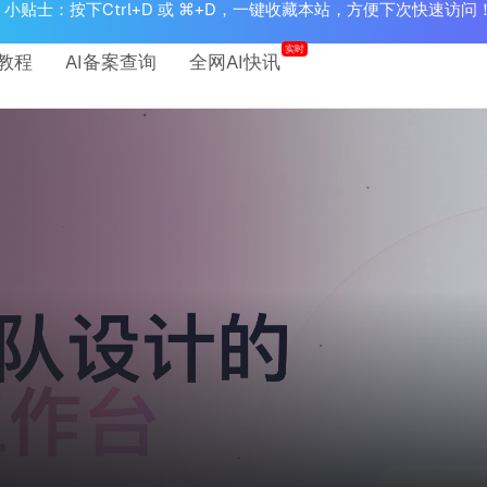
小贴士：按下Ctrl+D 或 ⌘+D，一键收藏本站，方便下次快速访问
实时
教程
AI备案查询
全网AI快讯