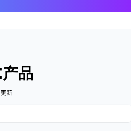
！
I产品
日更新