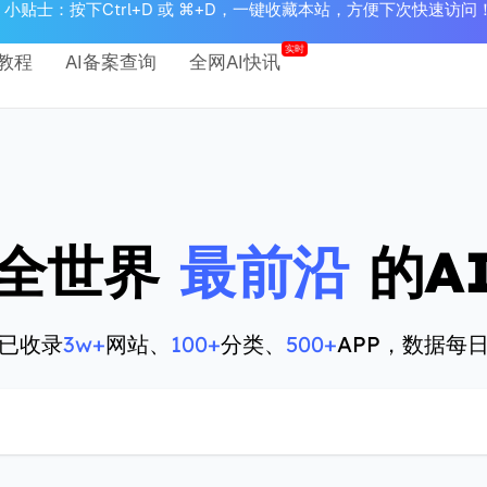
小贴士：按下Ctrl+D 或 ⌘+D，一键收藏本站，方便下次快速访问
实时
教程
AI备案查询
全网AI快讯
全世界
最前沿
的A
已收录
3w+
网站、
100+
分类、
500+
APP，数据每