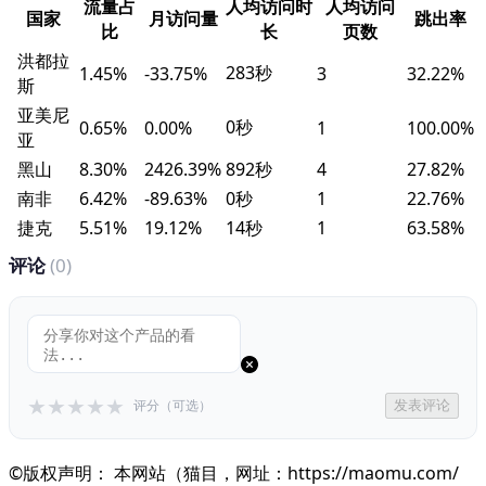
流量占
人均访问时
人均访问
国家
月访问量
跳出率
比
长
页数
洪都拉
283秒
1.45%
-33.75%
3
32.22%
斯
亚美尼
0秒
0.65%
0.00%
1
100.00%
亚
黑山
8.30%
2426.39%
892秒
4
27.82%
南非
6.42%
-89.63%
0秒
1
22.76%
捷克
5.51%
19.12%
14秒
1
63.58%
评论
(0)
★
★
★
★
★
评分（可选）
发表评论
©版权声明： 本网站（猫目，网址：https://maomu.com/