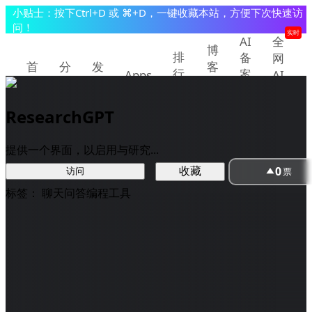
小贴士：按下Ctrl+D 或 ⌘+D，一键收藏本站，方便下次快速访
问！
实时
AI
全
博
排
备
网
首
分
发
客
行
案
Apps
AI
页
类
现
教
查
快
榜
程
询
讯
ResearchGPT
提交/推广产品
登录
提供一个界面，以启用与研究...
0
收藏
票
访问
标签：
聊天问答
编程工具