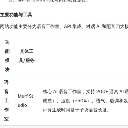
言、多样化语音的全球营销和教育场景。
主要功能与工具
网站功能主要分为语音工作室、API 集成、对话 AI 和配音
功
能
具体工
模
具/服务
块
语
音
核心 AI 语音工作室，支持 200+ 逼真
Murf St
工
调整）、速度（±50%）、语气、语调和
udio
作
计算生成时间基于子块语音长度。
室