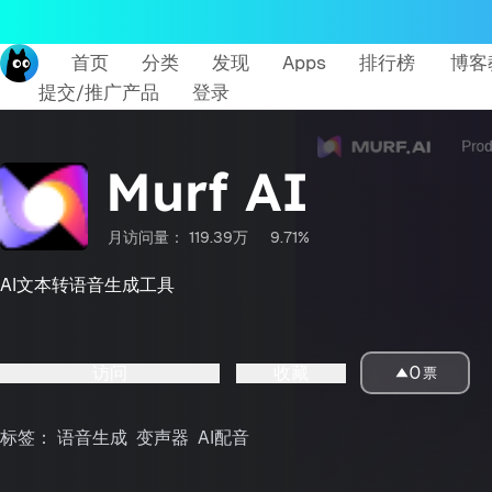
首页
分类
发现
Apps
排行榜
博客
提交/推广产品
登录
Murf AI
月访问量：
119.39万
9.71%
AI文本转语音生成工具
访问
收藏
0
票
标签：
语音生成
变声器
AI配音