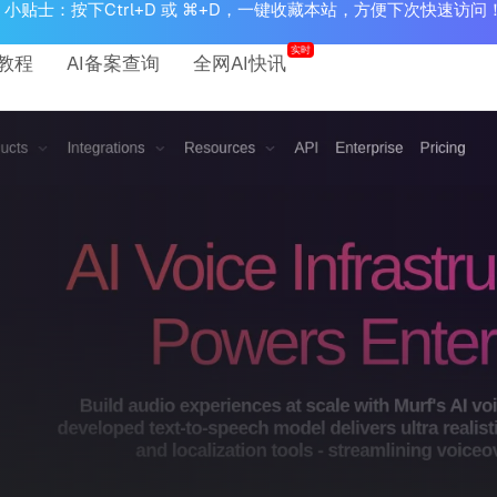
小贴士：按下Ctrl+D 或 ⌘+D，一键收藏本站，方便下次快速访问
实时
教程
AI备案查询
全网AI快讯