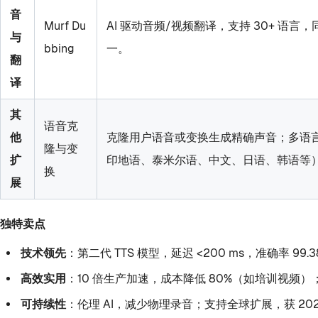
音
Murf Du
AI 驱动音频/视频翻译，支持 30+ 
与
bbing
一。
翻
译
其
语音克
他
克隆用户语音或变换生成精确声音；多语言
隆与变
扩
印地语、泰米尔语、中文、日语、韩语等）
换
展
独特卖点
技术领先
：第二代 TTS 模型，延迟 <200 ms，准确率 9
高效实用
：10 倍生产加速，成本降低 80%（如培训视频）；案例
可持续性
：伦理 AI，减少物理录音；支持全球扩展，获 2024