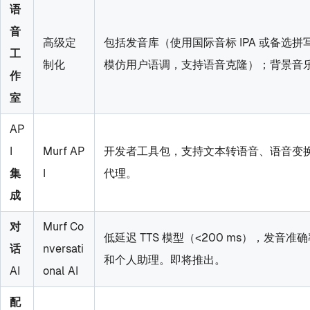
语
音
高级定
包括发音库（使用国际音标 IPA 或备选拼写
工
制化
模仿用户语调，支持语音克隆）；背景音
作
室
AP
I
Murf AP
开发者工具包，支持文本转语音、语音变换、克隆
集
I
代理。
成
对
Murf Co
低延迟 TTS 模型（<200 ms），发
话
nversati
和个人助理。即将推出。
AI
onal AI
配