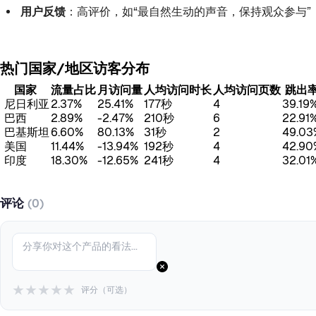
用户反馈
：高评价，如“最自然生动的声音，保持观众参与”（Hani 
热门国家/地区访客分布
国家
流量占比
月访问量
人均访问时长
人均访问页数
跳出
尼日利亚
2.37%
25.41%
177秒
4
39.19
巴西
2.89%
-2.47%
210秒
6
22.91
巴基斯坦
6.60%
80.13%
31秒
2
49.03
美国
11.44%
-13.94%
192秒
4
42.90
印度
18.30%
-12.65%
241秒
4
32.01
评论
(0)
★
★
★
★
★
评分（可选）