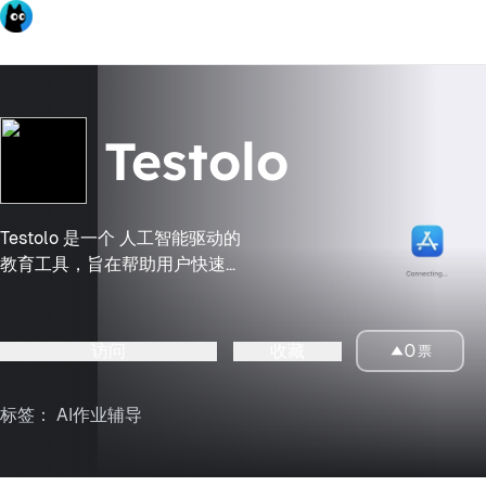
Testolo
Testolo 是一个 人工智能驱动的
教育工具，旨在帮助用户快速、
准确地回答测试、测验或考试问
题。它适用于 iPhone、iPad 和
iPod touch，用户可以通过拍摄
访问
收藏
0
票
问题照片、裁剪聚焦相关文本，
立即获得正确答案的提示。
标签：
AI作业辅导