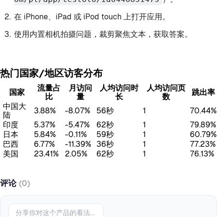
在 iPhone、iPad 或 iPod touch 上打开应用。
使用内置相机拍摄问题，裁剪聚焦文本，获取答案。
热门国家/地区访客分布
流量占
月访问
人均访问时
人均访问页
国家
跳出率
比
量
长
数
中国大
3.88%
-8.07%
56秒
1
70.44%
陆
印度
5.37%
-5.47%
62秒
1
79.89%
日本
5.84%
-0.11%
59秒
1
60.79%
巴西
6.77%
-11.39%
36秒
1
77.23%
美国
23.41%
2.05%
62秒
1
76.13%
评论
(0)