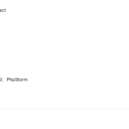
ct
d、PhpStorm