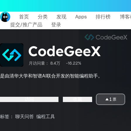
首页
分类
发现
Apps
排行榜
博客
提交/推广产品
登录
CodeGeeX
月访问量：
8.4万
-16.22%
是由清华大学和智谱AI联合开发的智能编程助手。
访问
收藏
1
票
标签：
聊天问答
编程工具