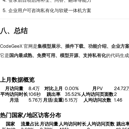
登录后自动启用补全、问答、翻译等能力
企业用户可咨询私有化与软硬一体机方案
八、总结
CodeGeeX 官网是
集模型展示、插件下载、功能介绍、企业方
它是
国内最成熟、免费可用、模型开源、支持私有化
的代码生成
上月数据概览
月访问量
8.4万
对比上月
0.00%
月PV
24.72
平均访问时长
106秒
跳出率
35.52%
人均访问页面数
2
月活
5.76万
月活(去重)
5.15万
人均访问次数
1.46
热门国家/地区访客分布
国家
流量占比
月访问量
人均访问时长
人均访问页数
跳出