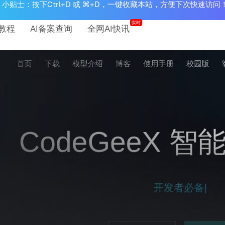
小贴士：按下Ctrl+D 或 ⌘+D，一键收藏本站，方便下次快速访问
实时
教程
AI备案查询
全网AI快讯