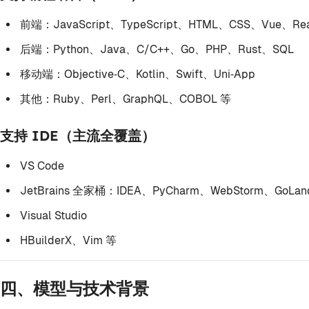
前端：JavaScript、TypeScript、HTML、CSS、Vue、Rea
后端：Python、Java、C/C++、Go、PHP、Rust、SQL
移动端：Objective‑C、Kotlin、Swift、Uni‑App
其他：Ruby、Perl、GraphQL、COBOL 等
支持 IDE（主流全覆盖）
VS Code
JetBrains 全家桶：IDEA、PyCharm、WebStorm、GoLan
Visual Studio
HBuilderX、Vim 等
四、模型与技术背景