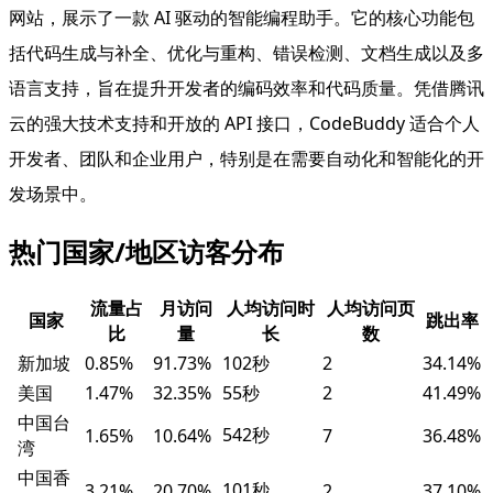
网站，展示了一款 AI 驱动的智能编程助手。它的核心功能包
括代码生成与补全、优化与重构、错误检测、文档生成以及多
语言支持，旨在提升开发者的编码效率和代码质量。凭借腾讯
云的强大技术支持和开放的 API 接口，CodeBuddy 适合个人
开发者、团队和企业用户，特别是在需要自动化和智能化的开
发场景中。
热门国家/地区访客分布
流量占
月访问
人均访问时
人均访问页
国家
跳出率
比
量
长
数
新加坡
0.85%
91.73%
102秒
2
34.14%
美国
1.47%
32.35%
55秒
2
41.49%
中国台
542秒
1.65%
10.64%
7
36.48%
湾
中国香
101秒
3.21%
20.70%
2
37.10%