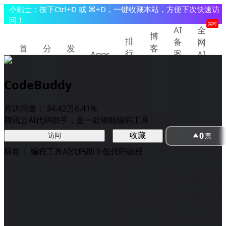
小贴士：按下Ctrl+D 或 ⌘+D，一键收藏本站，方便下次快速访
问！
实时
AI
全
博
排
备
网
首
分
发
客
行
案
Apps
AI
页
类
现
教
查
快
榜
程
询
讯
CodeBuddy
提交/推广产品
登录
月访问量：
34.42万
6.41%
腾讯云AI代码助手，是一款辅助编码工具
0
收藏
票
访问
标签：
编程工具
AI代码助手
低代码编程