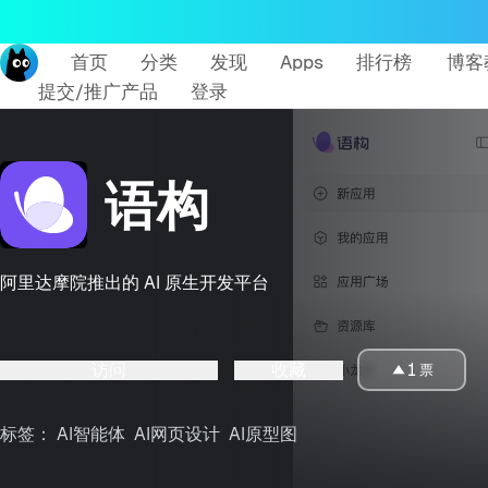
首页
分类
发现
Apps
排行榜
博客
提交/推广产品
登录
语构
阿里达摩院推出的 AI 原生开发平台
访问
收藏
1
票
标签：
AI智能体
AI网页设计
AI原型图