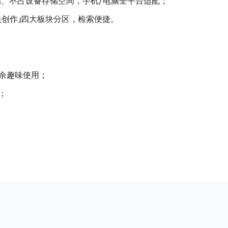
端、不占设备存储空间，手机/电脑全平台适配；
娱创作」四大板块分区，检索便捷。
余趣味使用；
；