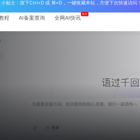
小贴士：按下Ctrl+D 或 ⌘+D，一键收藏本站，方便下次快速访问
实时
教程
AI备案查询
全网AI快讯