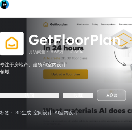
GetFloorPlan
月访问量：
6.68万
10.39%
专注于房地产、建筑和室内设计
领域
访问
收藏
0
票
标签：
3D生成
空间设计
AI室内设计