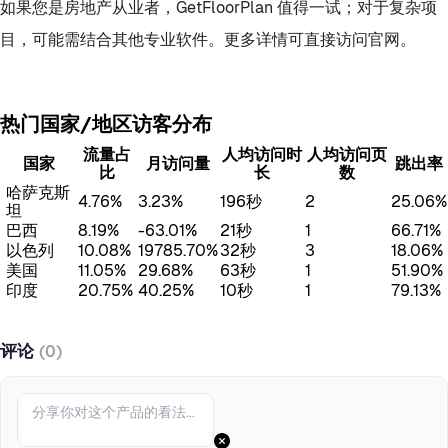
如果您是房地产从业者，GetFloorPlan 值得一试；对于复杂项
目，可能需结合其他专业软件。更多详情可直接访问官网。
热门国家/地区访客分布
流量占
人均访问时
人均访问页
国家
月访问量
跳出率
比
长
数
哈萨克斯
4.76%
3.23%
196秒
2
25.06%
坦
巴西
8.19%
-63.01%
21秒
1
66.71%
以色列
10.08%
19785.70%
32秒
3
18.06%
美国
11.05%
29.68%
63秒
1
51.90%
印度
20.75%
40.25%
10秒
1
79.13%
评论
(0)