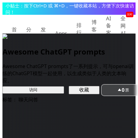
小贴士：按下Ctrl+D 或 ⌘+D，一键收藏本站，方便下次快速访
问！
实时
AI
全
博
排
备
网
首
分
发
客
行
案
Apps
AI
页
类
现
教
查
快
榜
程
询
讯
Awesome ChatGPT prompts
提交/推广产品
登录
Awesome ChatGPT prompts了一系列提示，可与openai训
练的ChatGPT模型一起使用，以生成类似于人类的文本响
应。
0
收藏
票
访问
标签：
聊天问答