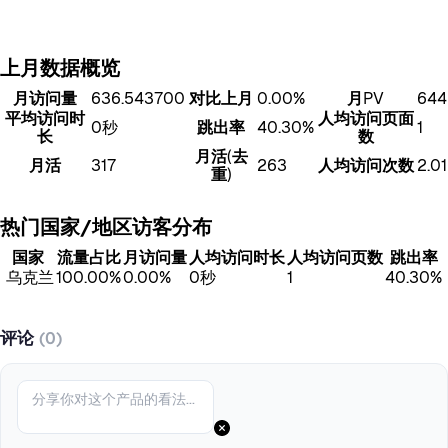
上月数据概览
月访问量
636.543700
对比上月
0.00%
月PV
644
平均访问时
人均访问页面
0秒
跳出率
40.30%
1
长
数
月活(去
月活
317
263
人均访问次数
2.01
重)
热门国家/地区访客分布
国家
流量占比
月访问量
人均访问时长
人均访问页数
跳出率
乌克兰
100.00%
0.00%
0秒
1
40.30%
评论
(0)