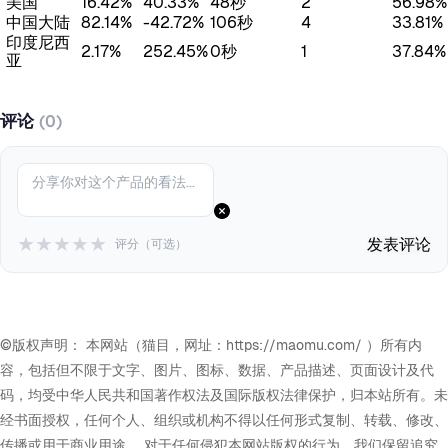
美国
16.42%
40.33%
48秒
2
56.98%
中国大陆
82.14%
-42.72%
106秒
4
33.81%
印度尼西
2.17%
252.45%
0秒
1
37.84%
亚
评论
(0)
★
★
★
★
★
发表评论
评分（可选）
©版权声明： 本网站（猫目，网址：https://maomu.com/ ）所有内
容，包括但不限于文字、图片、图标、数据、产品描述、页面设计及代
码，均受中华人民共和国著作权法及国际版权法律保护，归本站所有。未
经书面授权，任何个人、组织或机构不得以任何形式复制、转载、修改、
传播或用于商业用途。 对于任何侵犯本网站版权的行为，我们保留追究