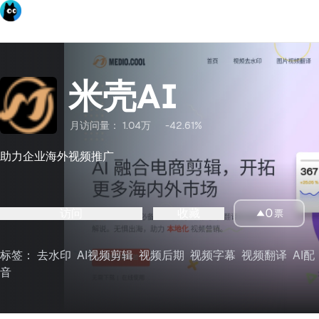
米壳AI
月访问量：
1.04万
-42.61%
助力企业海外视频推广
访问
收藏
0
票
标签：
去水印
AI视频剪辑
视频后期
视频字幕
视频翻译
AI配
音