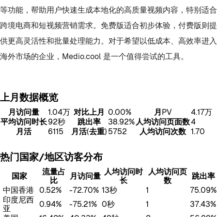
等功能，帮助用户快速生成本地化的高质量视频内容，特别适合
跨境电商和短视频营销需求。免费版适合初步体验，付费版则提
供更高灵活性和批量处理能力。对于希望以低成本、高效率进入
海外市场的企业，Medio.cool 是一个值得尝试的工具。
上月数据概览
月访问量
1.04万
对比上月
0.00%
月PV
4.17万
平均访问时长
92秒
跳出率
38.92%
人均访问页面数
4
月活
6115
月活(去重)
5752
人均访问次数
1.70
热门国家/地区访客分布
流量占
人均访问时
人均访问页
国家
月访问量
跳出率
比
长
数
中国香港
0.52%
-72.70%
13秒
1
75.09%
印度尼西
0.94%
-75.21%
0秒
1
37.43%
亚