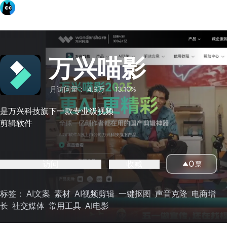
万兴喵影
月访问量：
4.9万
13.10%
是万兴科技旗下一款专业级视频
剪辑软件
访问
收藏
0
票
标签：
AI文案
素材
AI视频剪辑
一键抠图
声音克隆
电商增
长
社交媒体
常用工具
AI电影