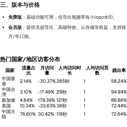
三、版本与价格
免费版
：基础功能可用，但导出视频带有小logo水印。
会员版
：提供无损导出、高级特效、云存储等权益，支持按
月/年订阅。
热门国家/地区访客分布
流量占
月访问
人均访问时
人均访问页
国家
跳出率
比
量
长
数
中国香
2.14%
-30.37%
265秒
1
58.24%
港
中国台
3.10%
-17.49%
29秒
1
94.94%
湾
新加坡
4.64%
179.39%
121秒
1
86.86%
美国
10.34%
-33.63%
36秒
1
72.44%
中国大
76.60%
30.42%
119秒
1
72.64%
陆