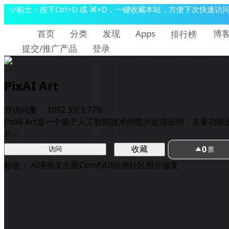
小贴士：按下Ctrl+D 或 ⌘+D，一键收藏本站，方便下次快速访
首页
分类
发现
博
Apps
排行榜
提交/推广产品
登录
PixAI Art
月访问量：
1052.3万
3.77%
PixAI Art是一个基于人工智能技术的图片处理应用，主
片...
0
收藏
票
访问
标签：
AI漫画
文生图
ComfyUI
绘画社区
图片修复