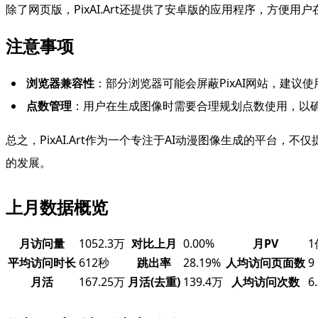
除了网页版，PixAI.Art还提供了安卓版的应用程序，方便
注意事项
浏览器兼容性
：部分浏览器可能会屏蔽PixAI网站，建议
点数管理
：用户在生成图像时需要合理规划点数使用，以
总之，PixAI.Art作为一个专注于AI动漫图像生成的平
的发展。
上月数据概览
月访问量
1052.3万
对比上月
0.00%
月PV
1
平均访问时长
612秒
跳出率
28.19%
人均访问页面数
9
月活
167.25万
月活(去重)
139.4万
人均访问次数
6