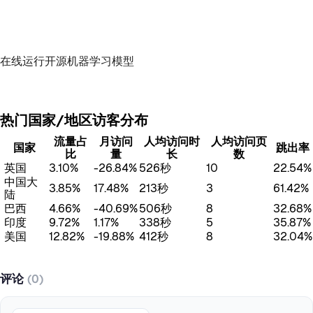
在线运行开源机器学习模型
热门国家/地区访客分布
流量占
月访问
人均访问时
人均访问页
国家
跳出率
比
量
长
数
英国
3.10%
-26.84%
526秒
10
22.54%
中国大
3.85%
17.48%
213秒
3
61.42%
陆
巴西
4.66%
-40.69%
506秒
8
32.68%
印度
9.72%
1.17%
338秒
5
35.87%
美国
12.82%
-19.88%
412秒
8
32.04%
评论
(0)