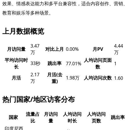
效果、情感表达能力和多平台兼容性，适合内容创作、营销、
教育和娱乐等多种场景。
上月数据概览
3.47
4.44
月访问量
对比上月
0.00%
月PV
万
万
平均访问时
人均访问页面
33秒
跳出率
77.01%
1
长
数
2.17
月活(去
月活
1.98万
人均访问次数
1.60
万
重)
热门国家/地区访客分布
流量占
月访问
人均访问
人均访问
国家
跳出率
比
量
时长
页数
印度尼西