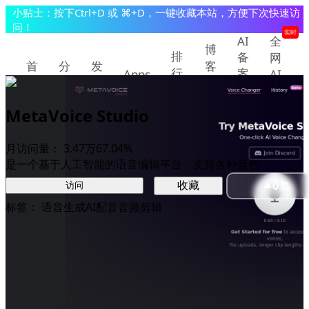
小贴士：按下Ctrl+D 或 ⌘+D，一键收藏本站，方便下次快速访
问！
实时
AI
全
博
排
备
网
首
分
发
客
行
案
Apps
AI
页
类
现
教
查
快
榜
程
询
讯
MetaVoice Studio
提交/推广产品
登录
月访问量：
3.47万
67.04%
是一个基于人工智能的语音编辑平台，支持各种音色
0
收藏
票
访问
标签：
语音生成
AI配音
音频剪辑