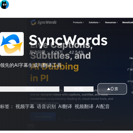
SyncWords
月访问量：
2.01万
42.54%
领先的AI字幕生成与翻译工具
访问
收藏
0
票
标签：
视频字幕
语音识别
AI翻译
视频翻译
AI配音