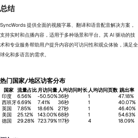
总结
SyncWords 提供全面的视频字幕、翻译和语音配音解决方案，
支持实时和点播内容，适用于多种场景和平台。其 AI 驱动的技
术和专业服务帮助用户提升内容的可访问性和观众体验，满足全
球化和多语言的需求。
热门国家/地区访客分布
国家
流量占比
月访问量
人均访问时长
人均访问页数
跳出率
印度
6.56%
-50.50%
36秒
1
47.18%
西班牙
6.69%
7.41%
36秒
1
40.07%
英国
7.85%
18.66%
27秒
1
46.40%
美国
25.12%
143.00%
68秒
1
54.63%
德国
29.28%
723.79%
117秒
4
18.09%