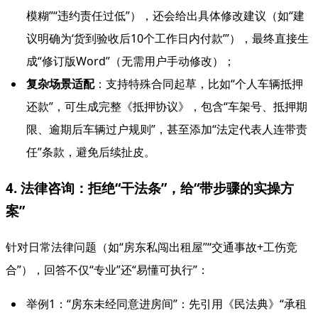
模糊”“违约责任过低”），还会给出具体修改建议（如“建
议明确为‘货到验收后10个工作日内付款’”），最终直接生
成“修订版Word”（无需用户手动修改）；
复杂场景适配
：支持特殊合同起草，比如“个人车辆抵押
还款”，可生成完整《抵押协议》，包含“车架号、抵押期
限、逾期后车辆过户规则”，甚至添加“法定代表人连带责
任”条款，避免后续扯皮。
4. 法律咨询：拒绝“干法条”，给“带步骤的实操方
案”
针对日常法律问题（如“房东私闯出租屋”“交通事故+工伤竞
合”），回答不仅“专业”还“易懂可执行”：
举例1：“房东未经同意进房间”：先引用《民法典》“承租