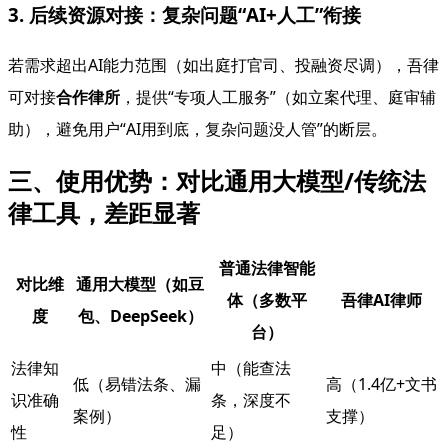
3. 后续资源对接：复杂问题“AI+人工”衔接
若需求超出AI能力范围（如出庭打官司、投融资尽调），吾律
可对接
合作律所
，提供“专项人工服务”（如立案代理、庭审辅
助），避免用户“AI用到底，复杂问题没人管”的断层。
三、使用优势：对比通用大模型/传统法
律工具，差距显著
普通法律智能
对比维
通用大模型（如豆
体（多数平
吾律AI律师
度
包、DeepSeek）
台）
法律知
中（能查法
低（易错法条、漏
高（1.4亿+文书
识准确
条，深度不
案例）
支撑）
性
足）