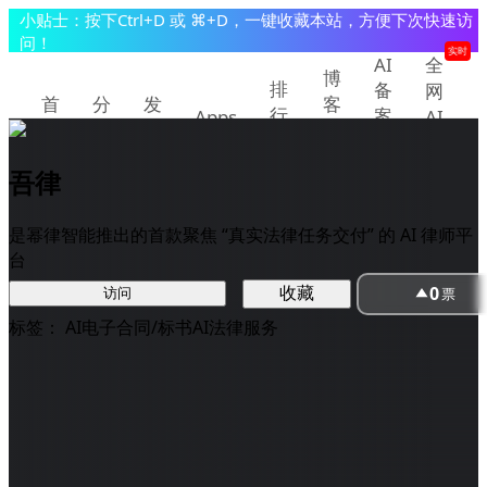
小贴士：按下Ctrl+D 或 ⌘+D，一键收藏本站，方便下次快速访
问！
实时
AI
全
博
排
备
网
首
分
发
客
行
案
Apps
AI
页
类
现
教
查
快
榜
程
询
讯
吾律
提交/推广产品
登录
是幂律智能推出的首款聚焦 “真实法律任务交付” 的 AI 律师平
台
0
收藏
票
访问
标签：
AI电子合同/标书
AI法律服务