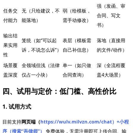
强（发函、审
任务交
无（只给建议，不
弱（给模板，
合同、写文
付能力
能落地）
需手动修改）
书）
输出结
笼统（如“可以起
表层（模板需
落地（直接用
果实用
诉，不说怎么诉”）
自己补信息）
的文件/动作）
性
场景覆
全领域但浅（法律
单一（如只做
深（全流程覆
盖深度
仅占一小块）
合同查询）
盖4大场景）
四、试用与定价：低门槛、高性价比
1. 试用方式
目前支持
网页端（
https://wulv.milvzn.com/chat）+小程
序（搜索“吾律师”）
免费体验，无需注册即可上传合同、输