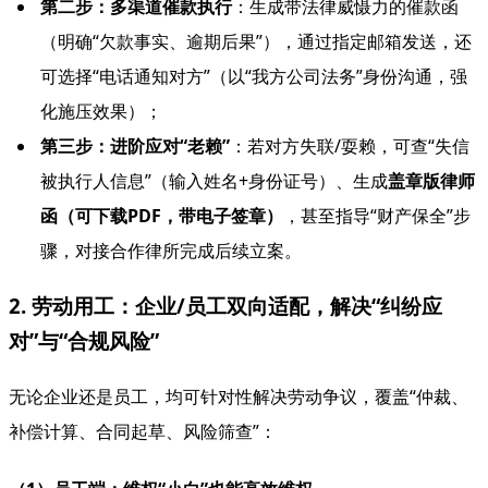
第二步：多渠道催款执行
：生成带法律威慑力的催款函
（明确“欠款事实、逾期后果”），通过指定邮箱发送，还
可选择“电话通知对方”（以“我方公司法务”身份沟通，强
化施压效果）；
第三步：进阶应对“老赖”
：若对方失联/耍赖，可查“失信
被执行人信息”（输入姓名+身份证号）、生成
盖章版律师
函（可下载PDF，带电子签章）
，甚至指导“财产保全”步
骤，对接合作律所完成后续立案。
2. 劳动用工：企业/员工双向适配，解决“纠纷应
对”与“合规风险”
无论企业还是员工，均可针对性解决劳动争议，覆盖“仲裁、
补偿计算、合同起草、风险筛查”：