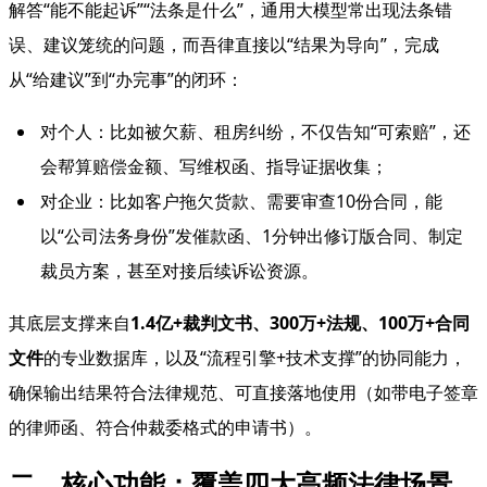
解答“能不能起诉”“法条是什么”，通用大模型常出现法条错
误、建议笼统的问题，而吾律直接以“结果为导向”，完成
从“给建议”到“办完事”的闭环：
对个人：比如被欠薪、租房纠纷，不仅告知“可索赔”，还
会帮算赔偿金额、写维权函、指导证据收集；
对企业：比如客户拖欠货款、需要审查10份合同，能
以“公司法务身份”发催款函、1分钟出修订版合同、制定
裁员方案，甚至对接后续诉讼资源。
其底层支撑来自
1.4亿+裁判文书、300万+法规、100万+合同
文件
的专业数据库，以及“流程引擎+技术支撑”的协同能力，
确保输出结果符合法律规范、可直接落地使用（如带电子签章
的律师函、符合仲裁委格式的申请书）。
二、核心功能：覆盖四大高频法律场景，