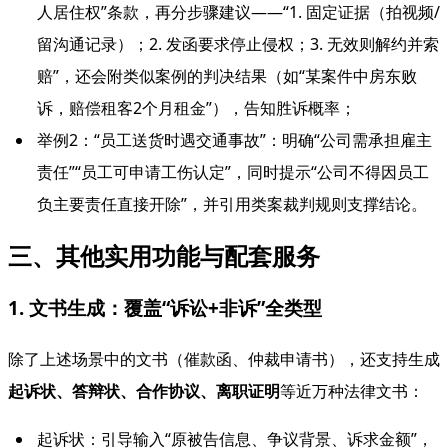
人居住权”条款，再分步骤建议——“1. 固定证据（拍视频/
留沟通记录）；2. 发函要求停止侵权；3. 无效则解约并索
赔”，还会附类似案例的判决结果（如“某案件中房东败
诉，赔偿租客2个月租金”），告知胜诉概率；
举例2：“员工送货时遇交通事故”：明确“公司需承担雇主
责任”“员工可申请工伤认定”，同时提示“公司不得因员工
负主要责任直接开除”，并引用类案裁判规则支撑结论。
三、其他实用功能与配套服务
1. 文书生成：覆盖“诉讼+非诉”全类型
除了上述场景中的文书（催款函、仲裁申请书），还支持生成
起诉状、答辩状、合作协议、离职证明
等近万种法律文书：
起诉状：引导输入“原被告信息、争议背景、诉求金额”，