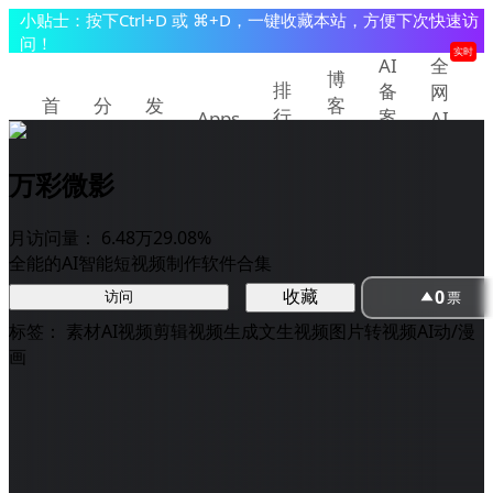
小贴士：按下Ctrl+D 或 ⌘+D，一键收藏本站，方便下次快速访
问！
实时
AI
全
博
排
备
网
首
分
发
客
行
案
Apps
AI
页
类
现
教
查
快
榜
程
询
讯
万彩微影
提交/推广产品
登录
月访问量：
6.48万
29.08%
全能的AI智能短视频制作软件合集
0
收藏
票
访问
标签：
素材
AI视频剪辑
视频生成
文生视频
图片转视频
AI动/漫
画