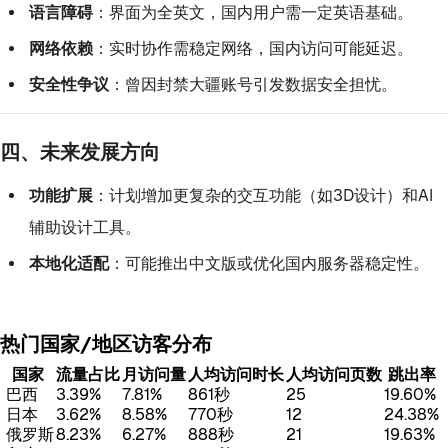
语言障碍
：界面为全英文，国内用户需一定英语基础。
网络依赖
：实时协作需稳定网络，国内访问可能延迟。
安全性争议
：曾因封禁大疆账号引发数据安全担忧。
四、未来发展方向
功能扩展
：计划增加更复杂的交互功能（如3D设计）和AI
辅助设计工具。
本地化适配
：可能推出中文版或优化国内服务器稳定性。
热门国家/地区访客分布
国家
流量占比
月访问量
人均访问时长
人均访问页数
跳出率
巴西
3.39%
7.81%
861秒
25
19.60%
日本
3.62%
8.58%
770秒
12
24.38%
俄罗斯
8.23%
6.27%
888秒
21
19.63%