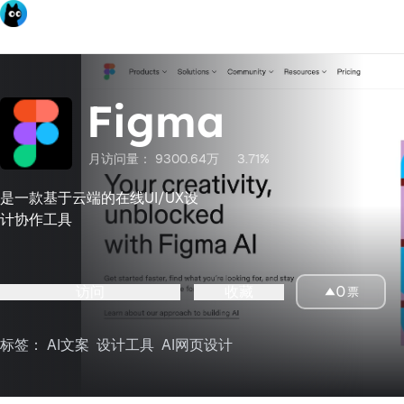
Figma
月访问量：
9300.64万
3.71%
是一款基于云端的在线UI/UX设
计协作工具
访问
收藏
0
票
标签：
AI文案
设计工具
AI网页设计