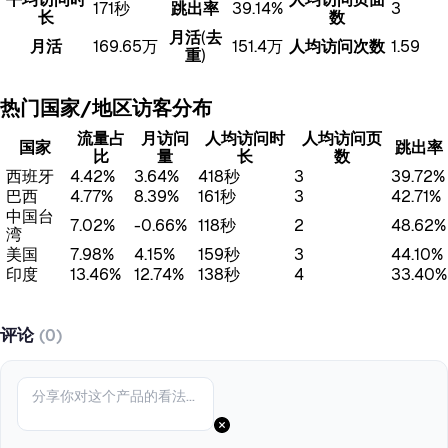
171秒
跳出率
39.14%
3
长
数
月活(去
月活
169.65万
151.4万
人均访问次数
1.59
重)
热门国家/地区访客分布
流量占
月访问
人均访问时
人均访问页
国家
跳出率
比
量
长
数
西班牙
4.42%
3.64%
418秒
3
39.72%
巴西
4.77%
8.39%
161秒
3
42.71%
中国台
7.02%
-0.66%
118秒
2
48.62%
湾
美国
7.98%
4.15%
159秒
3
44.10%
印度
13.46%
12.74%
138秒
4
33.40%
评论
(0)