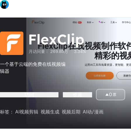
FlexClip
月访问量：
269.85万
3.34%
一个基于云端的免费在线视频编
辑器
访问
收藏
0
票
标签：
AI视频剪辑
视频生成
视频后期
AI动/漫画