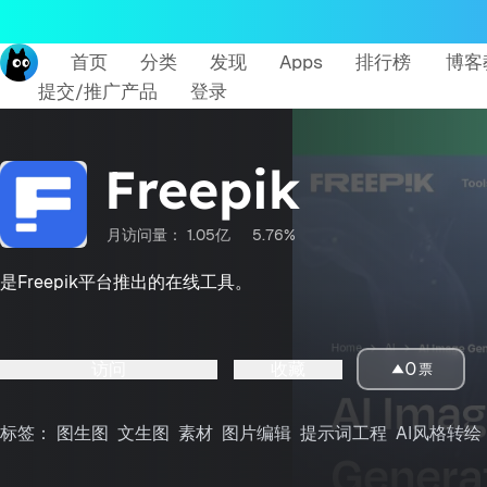
首页
分类
发现
Apps
排行榜
博客
提交/推广产品
登录
Freepik
月访问量：
1.05亿
5.76%
是Freepik平台推出的在线工具。
访问
收藏
0
票
标签：
图生图
文生图
素材
图片编辑
提示词工程
AI风格转绘