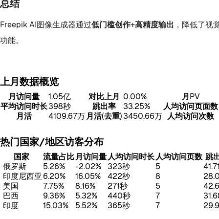
总结
Freepik AI图像生成器通过
低门槛创作+高精度输出
，降低了视觉
功能。
上月数据概览
月访问量
1.05亿
对比上月
0.00%
月PV
平均访问时长
398秒
跳出率
33.25%
人均访问页面数
月活
4109.67万
月活(去重)
3450.66万
人均访问次数
热门国家/地区访客分布
国家
流量占比
月访问量
人均访问时长
人均访问页数
跳
俄罗斯
5.26%
-2.02%
323秒
5
41.7
印度尼西亚
6.20%
16.05%
422秒
8
28.
美国
7.75%
8.16%
271秒
5
42.
巴西
9.36%
5.32%
440秒
7
31.
印度
15.03%
5.52%
365秒
7
29.