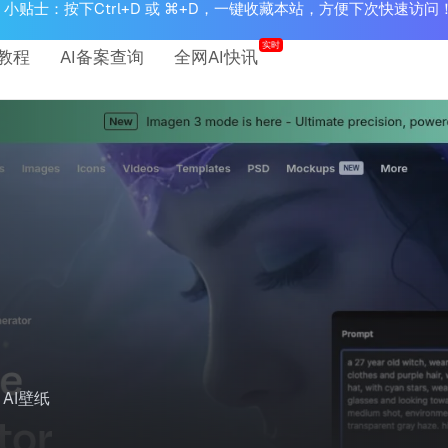
小贴士：按下Ctrl+D 或 ⌘+D，一键收藏本站，方便下次快速访问
实时
教程
AI备案查询
全网AI快讯
AI壁纸