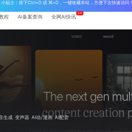
小贴士：按下Ctrl+D 或 ⌘+D，一键收藏本站，方便下次快速访问
实时
教程
AI备案查询
全网AI快讯
音生成
变声器
AI动/漫画
AI配音