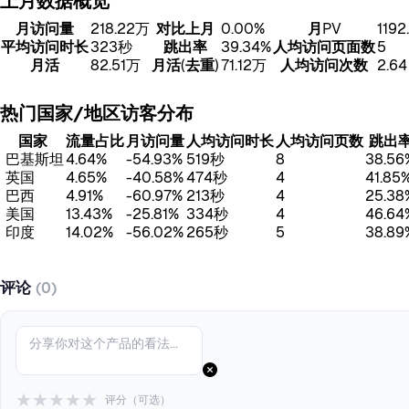
上月数据概览
月访问量
218.22万
对比上月
0.00%
月PV
1192
平均访问时长
323秒
跳出率
39.34%
人均访问页面数
5
月活
82.51万
月活(去重)
71.12万
人均访问次数
2.64
热门国家/地区访客分布
国家
流量占比
月访问量
人均访问时长
人均访问页数
跳出
巴基斯坦
4.64%
-54.93%
519秒
8
38.56
英国
4.65%
-40.58%
474秒
4
41.85
巴西
4.91%
-60.97%
213秒
4
25.38
美国
13.43%
-25.81%
334秒
4
46.64
印度
14.02%
-56.02%
265秒
5
38.89
评论
(0)
★
★
★
★
★
评分（可选）