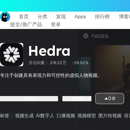
首页
分类
发现
Apps
排行榜
博客
提交/推广产品
登录
Hedra
月访问量：
218.22万
-39.62%
专注于创建具有表现力和可控性的虚拟人物视频。
访问
收藏
0
票
标签：
视频生成
AI数字人
口播视频
视频模型
图片转视频
语