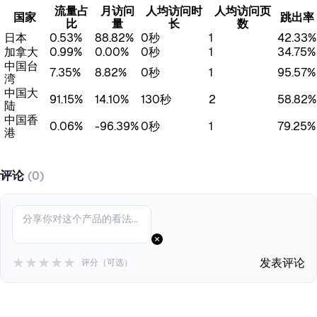
流量占
月访问
人均访问时
人均访问页
国家
跳出率
比
量
长
数
日本
0.53%
88.82%
0秒
1
42.33%
加拿大
0.99%
0.00%
0秒
1
34.75%
中国台
7.35%
8.82%
0秒
1
95.57%
湾
中国大
91.15%
14.10%
130秒
2
58.82%
陆
中国香
0.06%
-96.39%
0秒
1
79.25%
港
评论
(0)
★
★
★
★
★
发表评论
评分（可选）