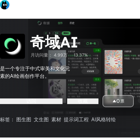
奇域AI
月访问量：
4.99万
13.37%
是一个专注于中式审美和文化元
素的AI绘画创作平台。
访问
收藏
0
票
标签：
图生图
文生图
素材
提示词工程
AI风格转绘