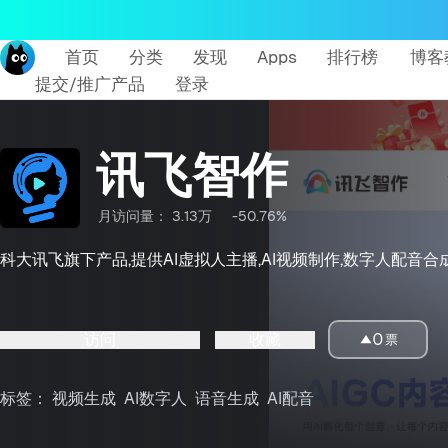
首页
分类
发现
Apps
排行榜
博客
提交/推广产品
登录
讯飞智作
月访问量：
3.13万
-50.76%
科大讯飞旗下产品,提供AI虚拟人主播,AI视频制作,数字人配音
访问
收藏
0
票
标签：
视频生成
AI数字人
语音生成
AI配音