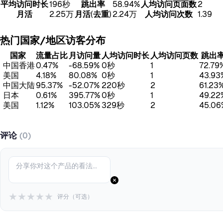
平均访问时长
196秒
跳出率
58.94%
人均访问页面数
2
月活
2.25万
月活(去重)
2.24万
人均访问次数
1.39
热门国家/地区访客分布
国家
流量占比
月访问量
人均访问时长
人均访问页数
跳出
中国香港
0.47%
-68.59%
0秒
1
72.79
美国
4.18%
80.08%
0秒
1
43.93
中国大陆
95.37%
-52.07%
220秒
2
61.23
日本
0.61%
395.77%
0秒
1
49.22
美国
1.12%
103.05%
329秒
2
45.06
评论
(0)
★
★
★
★
★
评分（可选）