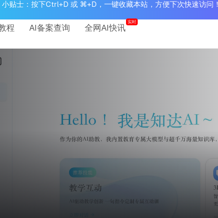
小贴士：按下Ctrl+D 或 ⌘+D，一键收藏本站，方便下次快速访问
实时
教程
AI备案查询
全网AI快讯