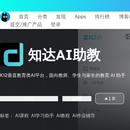
首页
分类
发现
Apps
排行榜
博客
提交/推广产品
登录
知达AI助教
K12垂直教育类AI平台，面向教师、学生与家长的教育 AI 助手
访问
收藏
1
票
标签：
AI课程
AI学习助手
AI教程
AI作业辅导