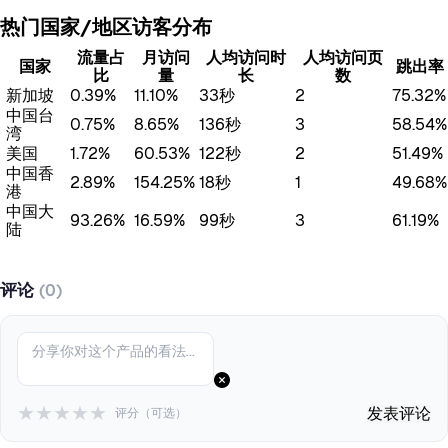
热门国家/地区访客分布
流量占
月访问
人均访问时
人均访问页
国家
跳出率
比
量
长
数
新加坡
0.39%
11.10%
33秒
2
75.32%
中国台
0.75%
8.65%
136秒
3
58.54%
湾
美国
1.72%
60.53%
122秒
2
51.49%
中国香
2.89%
154.25%
18秒
1
49.68%
港
中国大
93.26%
16.59%
99秒
3
61.19%
陆
评论
(0)
★
★
★
★
★
发表评论
评分（可选）