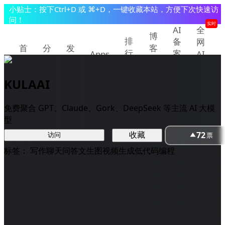
小贴士：按下Ctrl+D 或 ⌘+D，一键收藏本站，方便下次快速访
问！
实时
AI
全
博
排
备
网
首
分
发
客
行
案
Apps
AI
页
类
现
教
查
快
榜
程
询
讯
KULAAI
提交/推广产品
登录
免费聚合 GPT、Claude、Gork、DeepSeek 等主流 AI 大模
型
72
收藏
票
访问
标签：
写作
聊天问答
文生图
视频生成
低代码编程