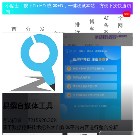
小贴士：按下Ctrl+D 或 ⌘+D，一键收藏本站，方便下次快速访
问！
实时
AI
全
博
排
备
网
首
分
发
客
行
案
Apps
AI
页
类
现
教
查
快
榜
程
询
讯
提交/推广产品
登录
易撰自媒体工具
月访问量：
7215
920.36%
基于数据挖掘技术把各大自媒体平台内容进行整合分析