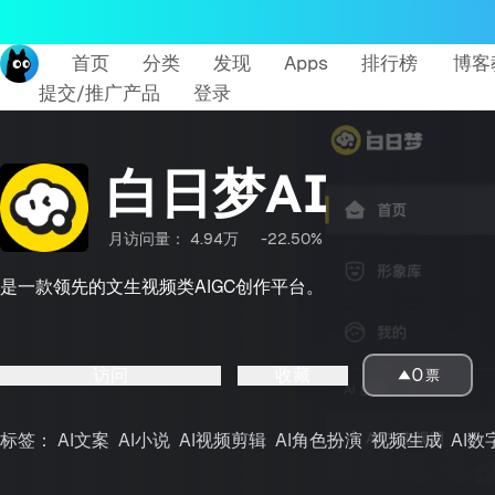
首页
分类
发现
Apps
排行榜
博客
提交/推广产品
登录
白日梦AI
月访问量：
4.94万
-22.50%
是一款领先的文生视频类AIGC创作平台。
访问
收藏
0
票
标签：
AI文案
AI小说
AI视频剪辑
AI角色扮演
视频生成
AI数