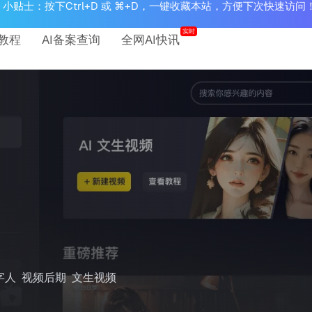
小贴士：按下Ctrl+D 或 ⌘+D，一键收藏本站，方便下次快速访问
实时
教程
AI备案查询
全网AI快讯
字人
视频后期
文生视频