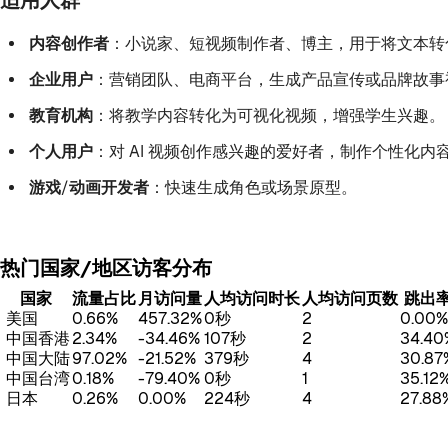
内容创作者
：小说家、短视频制作者、博主，用于将文本转
企业用户
：营销团队、电商平台，生成产品宣传或品牌故事
教育机构
：将教学内容转化为可视化视频，增强学生兴趣。
个人用户
：对 AI 视频创作感兴趣的爱好者，制作个性化内
游戏/动画开发者
：快速生成角色或场景原型。
热门国家/地区访客分布
国家
流量占比
月访问量
人均访问时长
人均访问页数
跳出
美国
0.66%
457.32%
0秒
2
0.00%
中国香港
2.34%
-34.46%
107秒
2
34.40
中国大陆
97.02%
-21.52%
379秒
4
30.87
中国台湾
0.18%
-79.40%
0秒
1
35.12
日本
0.26%
0.00%
224秒
4
27.88