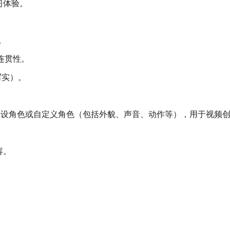
习体验。
。
连贯性。
写实）。
择预设角色或自定义角色（包括外貌、声音、动作等），用于视频
容。