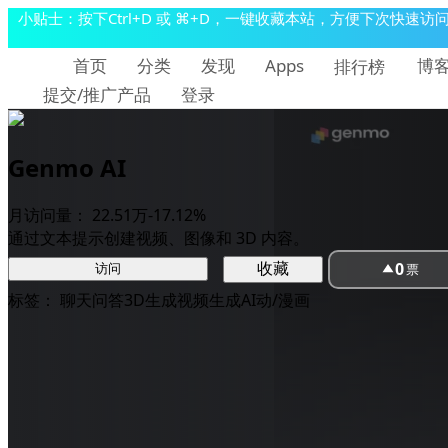
小贴士：按下Ctrl+D 或 ⌘+D，一键收藏本站，方便下次快速访
首页
分类
发现
博
Apps
排行榜
提交/推广产品
登录
Genmo AI
月访问量：
22.51万
-17.12%
通过文本提示创建视频、图像和 3D 内容。
0
收藏
票
访问
标签：
聊天问答
3D生成
视频生成
AI动/漫画