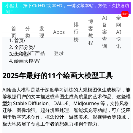
小贴士：按下Ctrl+D 或 ⌘+D，一键收藏本站，方便下次快速访
问！
实时
AI
全
博
排
备
网
首
分
发
客
行
案
Apps
AI
页
类
现
教
查
快
榜
首页
/
程
询
讯
全部分类
/
提交/推广产品
登录
大模型
/
绘画大模型
/
2025年最好的
11
个绘画大模型工具
AI绘画大模型是基于深度学习训练的大规模图像生成模型，能
够根据用户的文本描述或草图生成高质量的艺术作品。这些模
型如 Stable Diffusion、DALL·E、MidJourney 等，支持风格
迁移、图像增强、超分辨率处理、智能填充等功能，可广泛应
用于数字艺术创作、概念设计、游戏美术、影视特效等领域，
极大地拓展了创意工作者的想象力和创作能力。