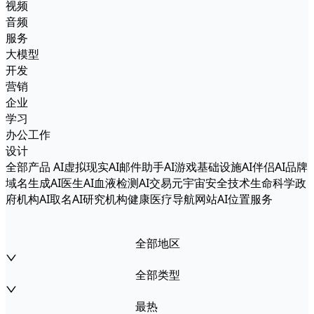
视频
音频
服务
大模型
开发
营销
企业
学习
办公工作
设计
全部产品
AI虚拟现实
AI邮件助手
AI游戏
基础设施
AI伴侣
AI品牌
域名生成
AI医生
AI血液检测
AI交易
元宇宙
安全技术
生命科学
政
府机构
AI取名
AI研究机构
健康医疗
导航网站
AI位置服务
全部地区
全部类型
最热