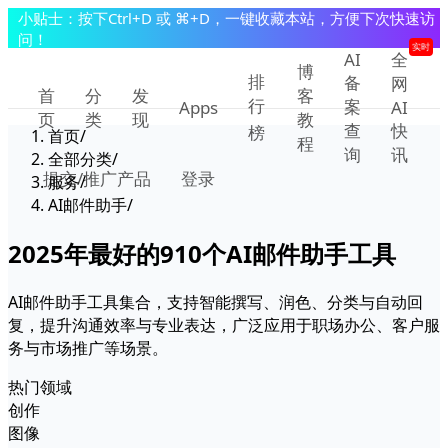
小贴士：按下Ctrl+D 或 ⌘+D，一键收藏本站，方便下次快速访
问！
实时
AI
全
博
排
备
网
首
分
发
客
行
案
Apps
AI
页
类
现
教
查
快
榜
首页
/
程
询
讯
全部分类
/
提交/推广产品
登录
服务
/
AI邮件助手
/
2025年最好的
910
个AI邮件助手工具
AI邮件助手工具集合，支持智能撰写、润色、分类与自动回
复，提升沟通效率与专业表达，广泛应用于职场办公、客户服
务与市场推广等场景。
热门领域
创作
图像